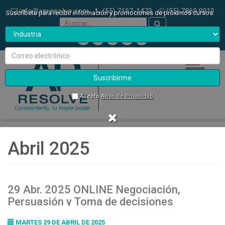
info@apresolve.com
(55) 7157-1473
(55) 7869 9913
Suscríbete para recibir información y promociones de próximos cursos.
Toggle
navigatio
Suscribirme
Acepto
Aviso de Privacidad
Abril 2025
29 Abr. 2025 ONLINE Negociación,
Persuasión y Toma de decisiones
MARTES 29 DE ABRIL DE 2025