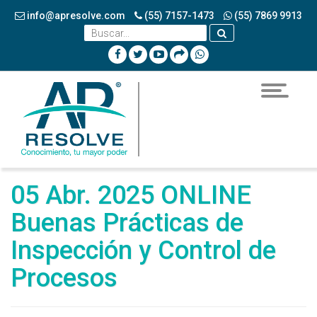
info@apresolve.com
(55) 7157-1473
(55) 7869 9913
Toggle
navigatio
05 Abr. 2025 ONLINE
Buenas Prácticas de
Inspección y Control de
Procesos