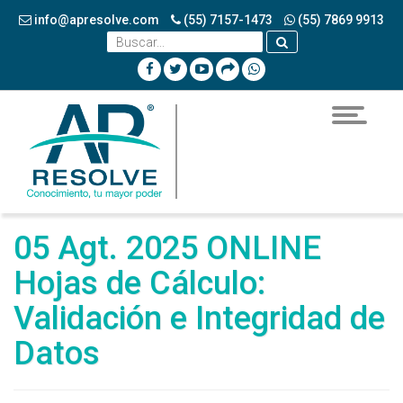
info@apresolve.com
(55) 7157-1473
(55) 7869 9913
Toggle
navigatio
05 Agt. 2025 ONLINE
Hojas de Cálculo:
Validación e Integridad de
Datos