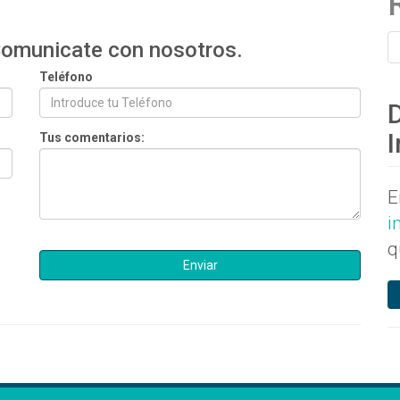
e puedas ingresar al curso.
 Comunicate con nosotros.
Teléfono
I
Tus comentarios:
E
i
q