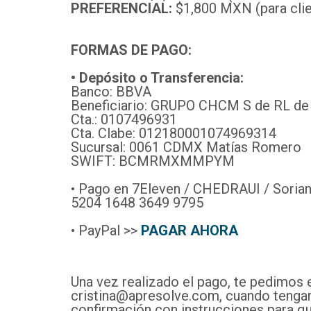
PREFERENCIAL:
$1,800 MXN (para cli
FORMAS DE PAGO:
• Depósito o Transferencia:
Banco: BBVA
Beneficiario: GRUPO CHCM S de RL de
Cta.: 0107496931
Cta. Clabe: 012180001074969314
Sucursal: 0061 CDMX Matías Romero
SWIFT: BCMRMXMMPYM
• Pago en 7Eleven / CHEDRAUI / Sorian
5204 1648 3649 9795
• PayPal >>
PAGAR AHORA
Una vez realizado el pago, te pedimos 
cristina@apresolve.com, cuando tengamo
confirmación con instrucciones para qu