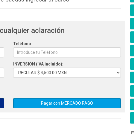
cualquier aclaración
Teléfono
INVERSIÓN (IVA incluido):
enviar el comprobante a
s verificado el pago vas a recibir una