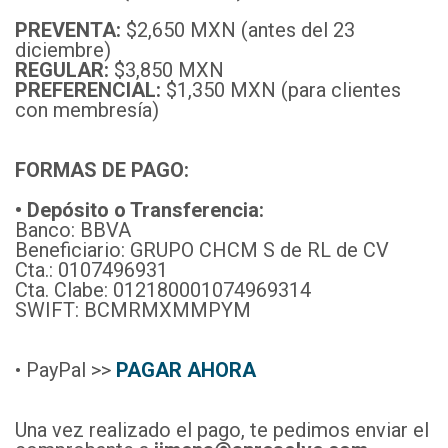
PREVENTA:
$2,650 MXN (antes del 23
diciembre)
REGULAR:
$3,850 MXN
PREFERENCIAL:
$1,350 MXN (para clientes
con membresía)
FORMAS DE PAGO:
• Depósito o Transferencia:
Banco: BBVA
Beneficiario: GRUPO CHCM S de RL de CV
Cta.: 0107496931
Cta. Clabe: 012180001074969314
SWIFT: BCMRMXMMPYM
• PayPal >>
PAGAR AHORA
Una vez realizado el pago, te pedimos enviar el