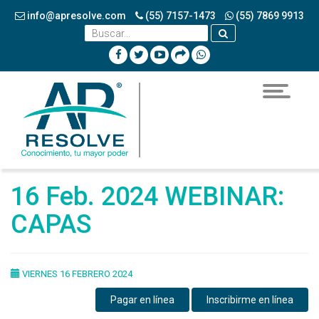
info@apresolve.com
(55) 7157-1473
(55) 7869 9913
Toggle
navigatio
16 Feb. 2024 WEBINAR:
CAPAS
VIERNES 16 FEBRERO 2024
Pagar en línea
Inscribirme en línea