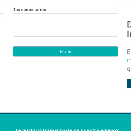
Tus comentarios:
I
E
i
q
¿Te gustaría formar parte de nuestro equipo?