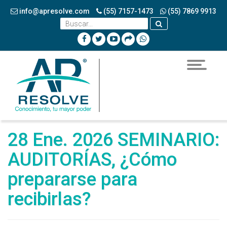
info@apresolve.com
(55) 7157-1473
(55) 7869 9913
Toggle
navigatio
28 Ene. 2026 SEMINARIO:
AUDITORÍAS, ¿Cómo
prepararse para
recibirlas?