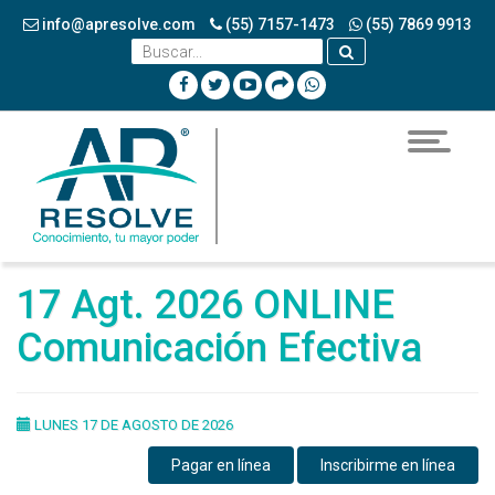
info@apresolve.com
(55) 7157-1473
(55) 7869 9913
Toggle
navigatio
17 Agt. 2026 ONLINE
Comunicación Efectiva
LUNES 17 DE AGOSTO DE 2026
Pagar en línea
Inscribirme en línea