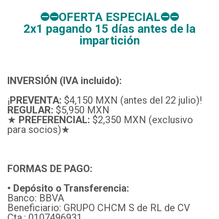
⛔⛔OFERTA ESPECIAL⛔⛔
2x1 pagando 15 días antes de la
impartición
INVERSIÓN (IVA incluido):
¡
PREVENTA:
$4,150 MXN (antes del 22 julio)!
REGULAR:
$5,950 MXN
★
PREFERENCIAL:
$2,350 MXN (exclusivo
para socios)★
F
ORMAS DE PAGO:
• Depósito o Transferencia:
Banco: BBVA
Beneficiario: GRUPO CHCM S de RL de CV
Cta.: 0107496931